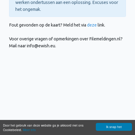
werken ondertussen aan een oplossing. Excuses voor
het ongemak.
Fout gevonden op de kaart? Meld het via
deze
link.
Voor overige vragen of opmerkingen over Filemeldingen.nl?
Mail naar
info@ewish.eu
.
Door het gebruik van deze website ga je akkoord met ons
Ik snap het
Cookiebeleid.
Meer info