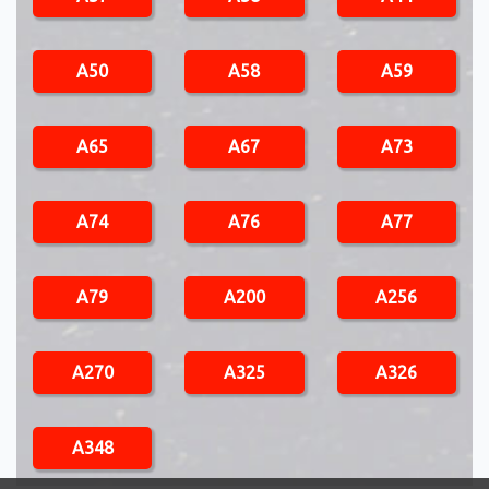
A50
A58
A59
A65
A67
A73
A74
A76
A77
A79
A200
A256
A270
A325
A326
A348