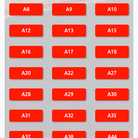
A8
A9
A10
A12
A13
A15
A16
A17
A18
A20
A22
A27
A28
A29
A30
A31
A32
A35
A37
A38
A44