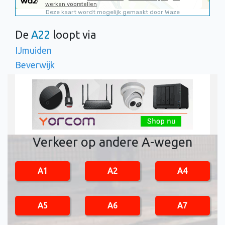
De
A22
loopt via
IJmuiden
Beverwijk
Verkeer op andere A-wegen
A1
A2
A4
A5
A6
A7