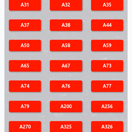
A31
A32
A35
A37
A38
A44
A50
A58
A59
A65
A67
A73
A74
A76
A77
A79
A200
A256
A270
A325
A326