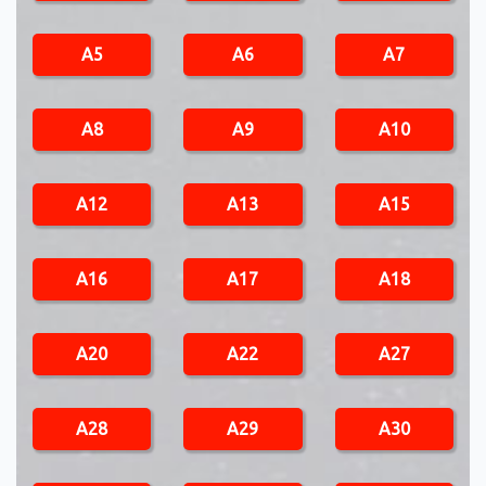
A5
A6
A7
A8
A9
A10
A12
A13
A15
A16
A17
A18
A20
A22
A27
A28
A29
A30