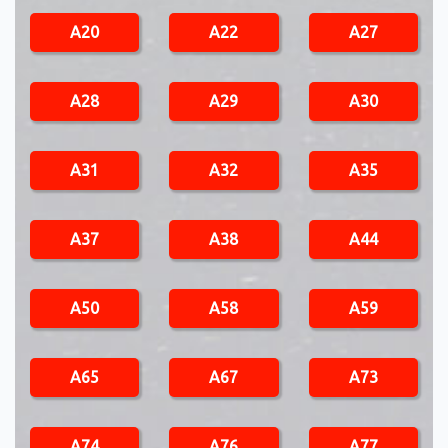
A20
A22
A27
A28
A29
A30
A31
A32
A35
A37
A38
A44
A50
A58
A59
A65
A67
A73
A74
A76
A77