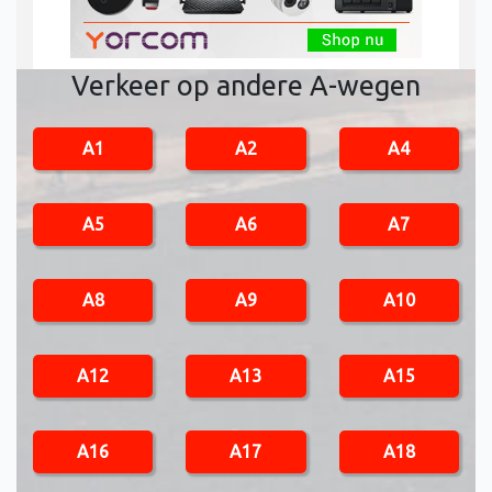
Verkeer op andere A-wegen
A1
A2
A4
A5
A6
A7
A8
A9
A10
A12
A13
A15
A16
A17
A18