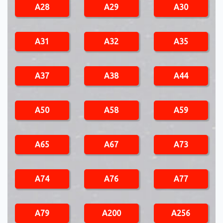
A28
A29
A30
A31
A32
A35
A37
A38
A44
A50
A58
A59
A65
A67
A73
A74
A76
A77
A79
A200
A256