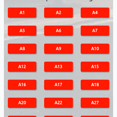
A1
A2
A4
A5
A6
A7
A8
A9
A10
A12
A13
A15
A16
A17
A18
A20
A22
A27