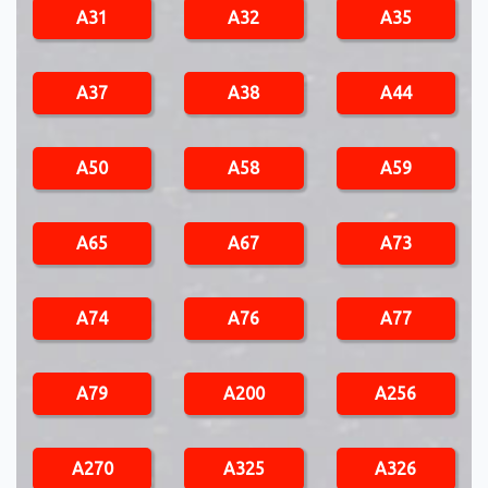
A31
A32
A35
A37
A38
A44
A50
A58
A59
A65
A67
A73
A74
A76
A77
A79
A200
A256
A270
A325
A326