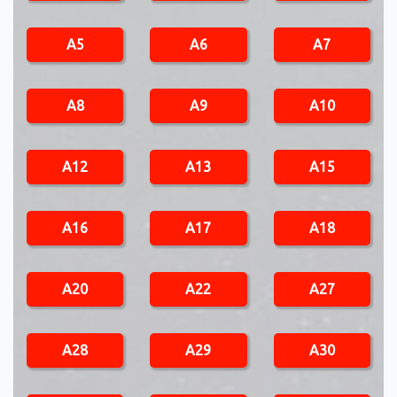
A5
A6
A7
A8
A9
A10
A12
A13
A15
A16
A17
A18
A20
A22
A27
A28
A29
A30