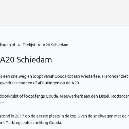
dingen.nl
»
Filelijst
»
A20 Schiedam
e A20
Schiedam
s een snelweg en loopt vanaf Gouda tot aan Westerlee. Hieronder ziet 
egwerkzaamheden of afsluitingen op de A20.
oorkruist of loopt langs Gouda, Nieuwerkerk aan den IJssel, Rotterda
ee.
tond in 2017 op de eerste plaats in de top 5 van de snelwegen met de 
nt Terbregseplein richting Gouda.