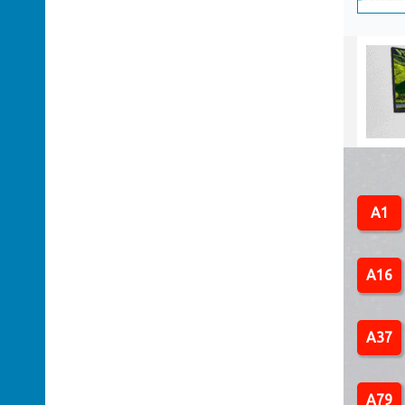
A1
A16
A37
A79