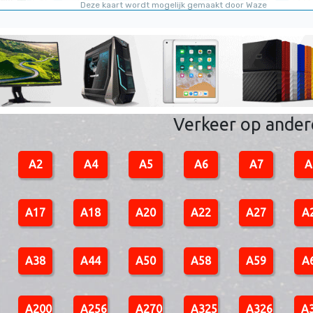
Verkeer op ande
A2
A4
A5
A6
A7
A
A17
A18
A20
A22
A27
A
A38
A44
A50
A58
A59
A
A200
A256
A270
A325
A326
A