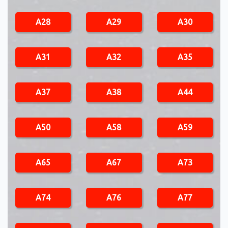
A28
A29
A30
A31
A32
A35
A37
A38
A44
A50
A58
A59
A65
A67
A73
A74
A76
A77