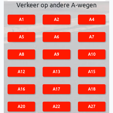
Verkeer op andere A-wegen
A1
A2
A4
A5
A6
A7
A8
A9
A10
A12
A13
A15
A16
A17
A18
A20
A22
A27