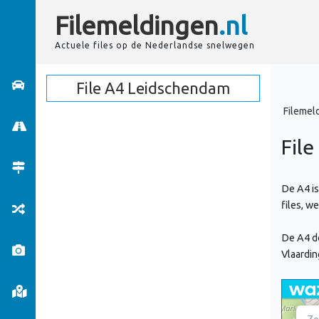
Filemeldingen
.nl
Actuele files op de
Nederlandse
snelwegen
File A4
Leidschendam
Filemel
Fil
De A4 is
files, w
De A4 do
Vlaardi