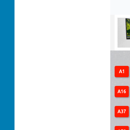
A1
A16
A37