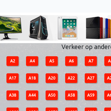
Verkeer op ande
A2
A4
A5
A6
A7
A
A17
A18
A20
A22
A27
A
A38
A44
A50
A58
A59
A