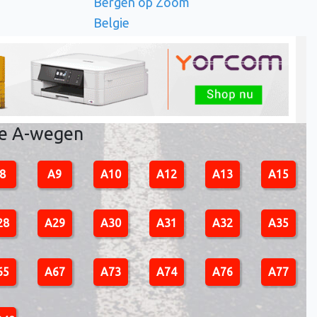
Bergen op Zoom
Belgie
re A-wegen
8
A9
A10
A12
A13
A15
28
A29
A30
A31
A32
A35
65
A67
A73
A74
A76
A77