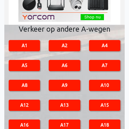
Verkeer op andere A-wegen
A1
A2
A4
A5
A6
A7
A8
A9
A10
A12
A13
A15
A16
A17
A18