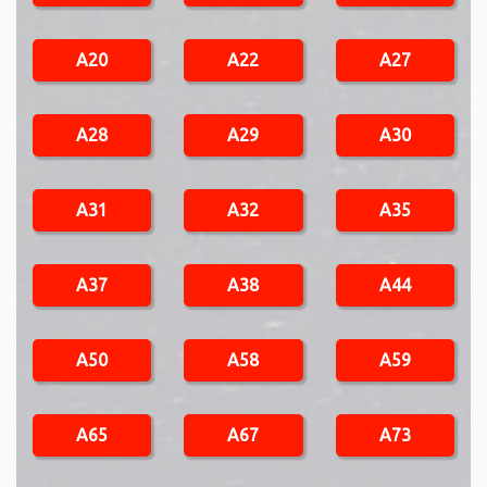
A20
A22
A27
A28
A29
A30
A31
A32
A35
A37
A38
A44
A50
A58
A59
A65
A67
A73