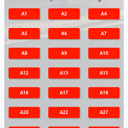
A1
A2
A4
A5
A6
A7
A8
A9
A10
A12
A13
A15
A16
A17
A18
A20
A22
A27