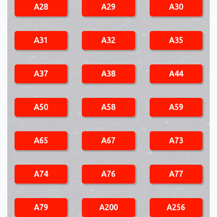
A28
A29
A30
A31
A32
A35
A37
A38
A44
A50
A58
A59
A65
A67
A73
A74
A76
A77
A79
A200
A256