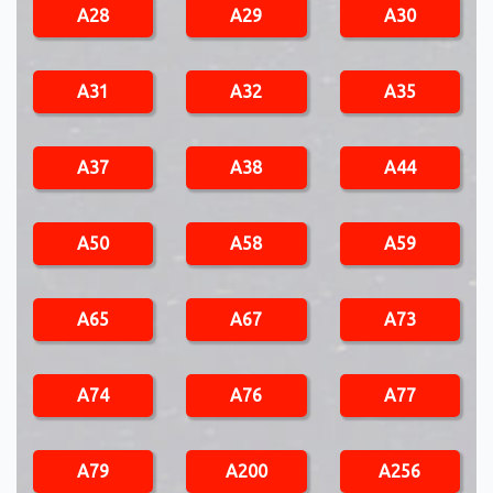
A28
A29
A30
A31
A32
A35
A37
A38
A44
A50
A58
A59
A65
A67
A73
A74
A76
A77
A79
A200
A256