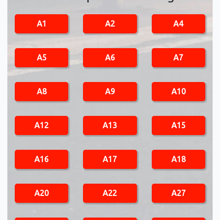
A1
A2
A4
A5
A6
A7
A8
A9
A10
A12
A13
A15
A16
A17
A18
A20
A22
A27